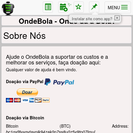
✨
MENU
✕
OndeBola
- Onde dá a Bola?
Instalar site como app?
Sobre Nós
Ajude o OndeBola a suportar os custos e a
melhorar os serviços, faça doação aqui:
Qualquer valor de ajuda é bem vindo.
Doação via PayPal
Doação via Bitcoin
Bitcoin (BTC) Address:
bc1qxf8yygytaynjk94zak0p7ss8u0z5y9tp07lmul