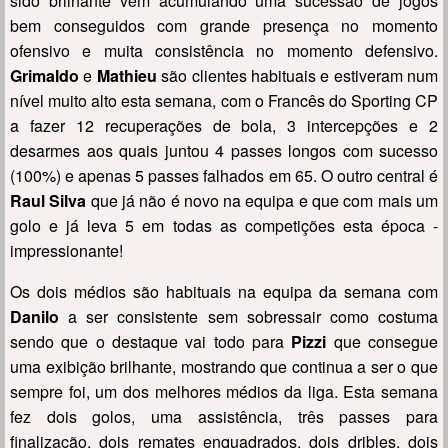
sido brilhante vem acumulando uma sucessão de jogos
bem conseguidos com grande presença no momento
ofensivo e muita consistência no momento defensivo.
Grimaldo
e
Mathieu
são clientes habituais e estiveram num
nível muito alto esta semana, com o Francês do Sporting CP
a fazer 12 recuperações de bola, 3 intercepções e 2
desarmes aos quais juntou 4 passes longos com sucesso
(100%) e apenas 5 passes falhados em 65. O outro central é
Raul Silva
que já não é novo na equipa e que com mais um
golo e já leva 5 em todas as competições esta época -
impressionante!
Os dois médios são habituais na equipa da semana com
Danilo
a ser consistente sem sobressair como costuma
sendo que o destaque vai todo para
Pizzi
que consegue
uma exibição brilhante, mostrando que continua a ser o que
sempre foi, um dos melhores médios da liga. Esta semana
fez dois golos, uma assistência, três passes para
finalização, dois remates enquadrados, dois dribles, dois