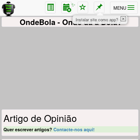
✨
MENU
✕
OndeBola
- Onde dá a Bola?
Instalar site como app?
Artigo de Opinião
Quer escrever artigos?
Contacte-nos aqui!