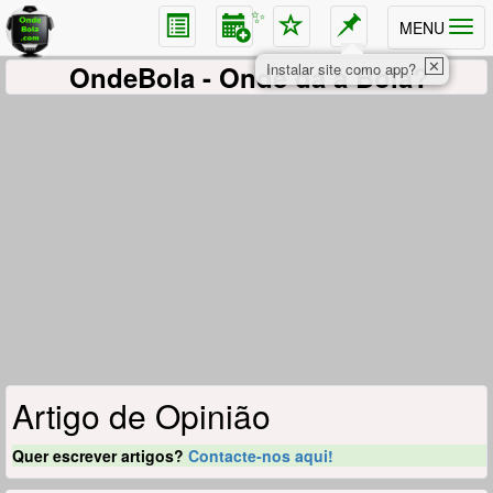
✨
MENU
✕
OndeBola
- Onde dá a Bola?
Instalar site como app?
Artigo de Opinião
Quer escrever artigos?
Contacte-nos aqui!