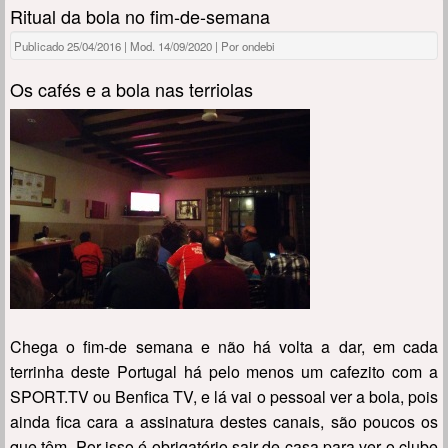
Ritual da bola no fim-de-semana
Publicado 25/04/2016 | Mod. 14/09/2020 | Por ondebi
Os cafés e a bola nas terriolas
Chega o fim-de semana e não há volta a dar, em cada
terrinha deste Portugal há pelo menos um cafezito com a
SPORT.TV ou Benfica TV, e lá vai o pessoal ver a bola, pois
ainda fica cara a assinatura destes canais, são poucos os
que têm. Por isso é obrigatório sair de casa para ver o clube