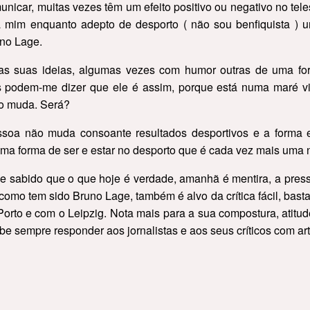
nicar, muitas vezes têm um efeito positivo ou negativo no tel
a mim enquanto adepto de desporto ( não sou benfiquista ) 
uno Lage.
ir as suas ideias, algumas vezes com humor outras de uma 
 podem-me dizer que ele é assim, porque está numa maré vit
o muda. Será?
soa não muda consoante resultados desportivos e a forma 
uma forma de ser e estar no desporto que é cada vez mais uma
 e sabido que o que hoje é verdade, amanhã é mentira, a pressã
mo tem sido Bruno Lage, também é alvo da crítica fácil, basta r
orto e com o Leipzig. Nota mais para a sua compostura, atitud
e sempre responder aos jornalistas e aos seus críticos com art