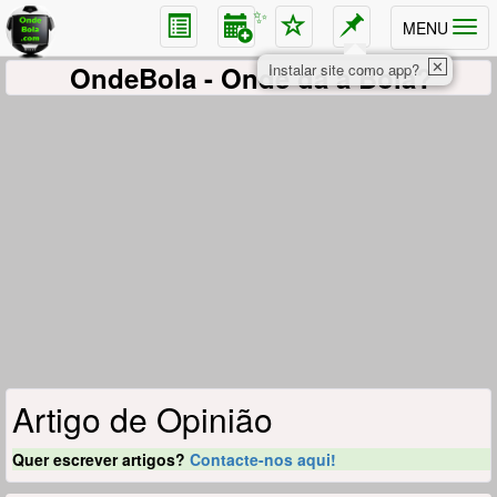
✨
MENU
✕
OndeBola
- Onde dá a Bola?
Instalar site como app?
Artigo de Opinião
Quer escrever artigos?
Contacte-nos aqui!