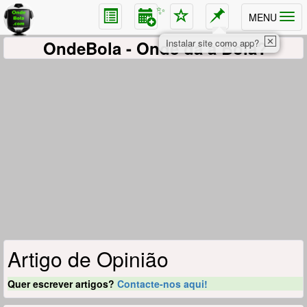
✨
MENU
✕
OndeBola
- Onde dá a Bola?
Instalar site como app?
Artigo de Opinião
Quer escrever artigos?
Contacte-nos aqui!