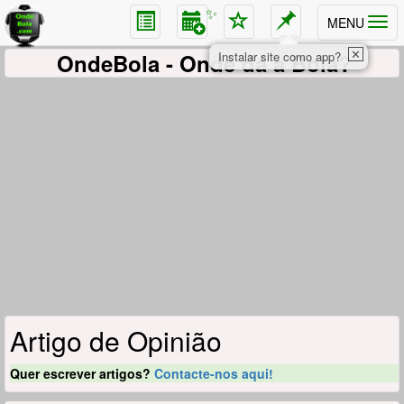
✨
MENU
✕
OndeBola
- Onde dá a Bola?
Instalar site como app?
Artigo de Opinião
Quer escrever artigos?
Contacte-nos aqui!