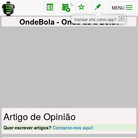
✨
MENU
✕
OndeBola
- Onde dá a Bola?
Instalar site como app?
Artigo de Opinião
Quer escrever artigos?
Contacte-nos aqui!