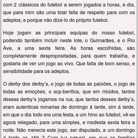
com 2 clássicos do futebol a serem jogados a horas, e dia,
que para mim são uma total falta de respeito para com os
adeptos, e porque não dize-lo do próprio futebol.
Hoje jogam as principais equipas do nosso futebol,
podendo também incluir neste lote, o Guimarães, e o Rio
Ave, a uma sexta feira. As horas escolhidas, são
completamente despropositadas, para quem trabalha, e
gostaria de ver um jogo ao vivo. Que falta de bom senso, e
sensibilidade para os adeptos.
O
derby
dos derby’s, o jogo de todas as paixões, o jogo de
todas as emoções, o scp-benfica, que em miúdos, tantos
desses derby’s jogamos na rua, que tantos desses derby’s,
eram autenticas romarias de domingo á tarde, sim á tarde,
em que o dia todo era uma festa, e um hino ao futebol, vê-se
agora relegado, para uma simples, e modesta sexta feira a
noite. Não merecia este jogo, ser disputado, a um domingo
á tarde as 15h ? Com luz natural, em que as famílias