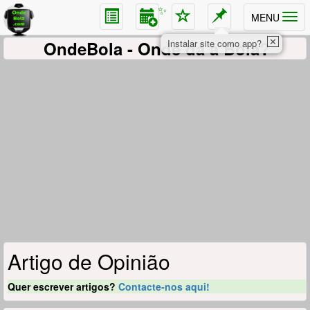
✨
MENU
✕
OndeBola
- Onde dá a Bola?
Instalar site como app?
Artigo de Opinião
Quer escrever artigos?
Contacte-nos aqui!