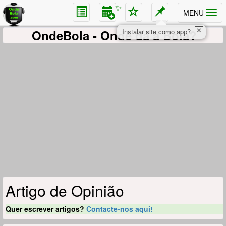
✨
MENU
✕
OndeBola
- Onde dá a Bola?
Instalar site como app?
Artigo de Opinião
Quer escrever artigos?
Contacte-nos aqui!