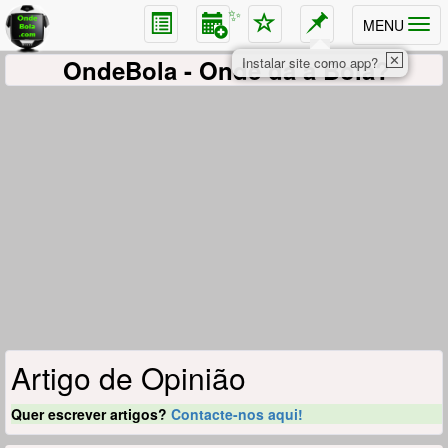
✨
MENU
✕
OndeBola
- Onde dá a Bola?
Instalar site como app?
Artigo de Opinião
Quer escrever artigos?
Contacte-nos aqui!