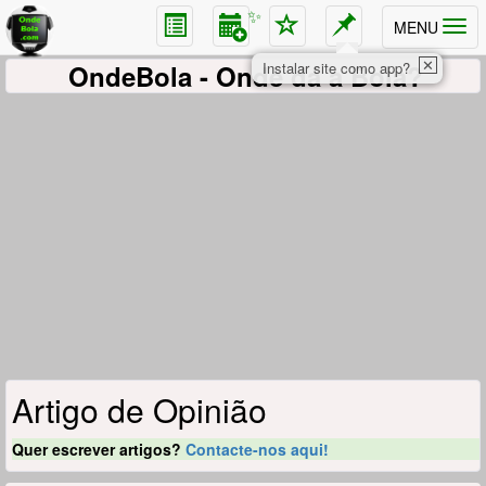
✨
MENU
✕
OndeBola
- Onde dá a Bola?
Instalar site como app?
Artigo de Opinião
Quer escrever artigos?
Contacte-nos aqui!