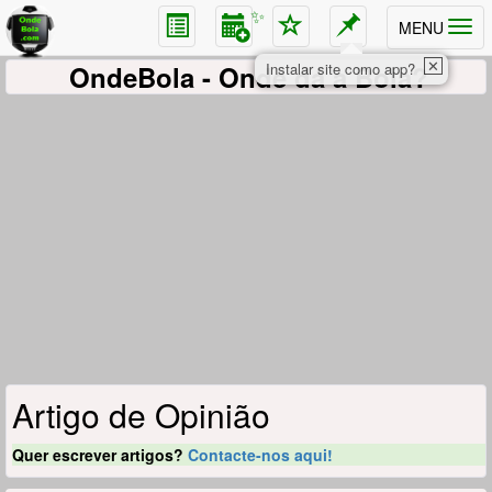
✨
MENU
✕
OndeBola
- Onde dá a Bola?
Instalar site como app?
Artigo de Opinião
Quer escrever artigos?
Contacte-nos aqui!