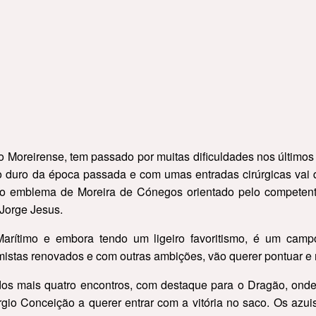
a ao Moreirense, tem passado por muitas dificuldades nos últi
 duro da época passada e com umas entradas cirúrgicas vai
rá o emblema de Moreira de Cónegos orientado pelo competent
 Jorge Jesus.
rítimo e embora tendo um ligeiro favoritismo, é um campo 
imistas renovados e com outras ambições, vão querer pontuar 
os mais quatro encontros, com destaque para o Dragão, ond
rgio Conceição a querer entrar com a vitória no saco. Os azui