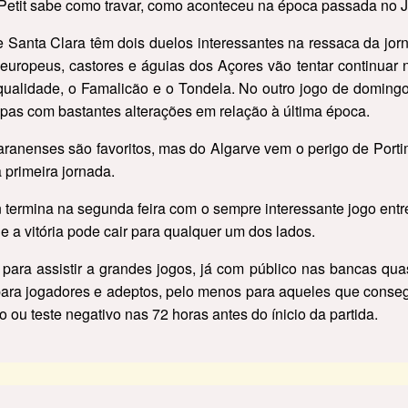
 Petit sabe como travar, como aconteceu na época passada no 
 Santa Clara têm dois duelos interessantes na ressaca da jorn
uropeus, castores e águias dos Açores vão tentar continuar no
 qualidade, o Famalicão e o Tondela. No outro jogo de doming
as com bastantes alterações em relação à última época.
aranenses são favoritos, mas do Algarve vem o perigo de Port
 primeira jornada.
n termina na segunda feira com o sempre interessante jogo entr
de a vitória pode cair para qualquer um dos lados.
para assistir a grandes jogos, já com público nas bancas qu
para jogadores e adeptos, pelo menos para aqueles que conseg
ão ou teste negativo nas 72 horas antes do ínicio da partida.