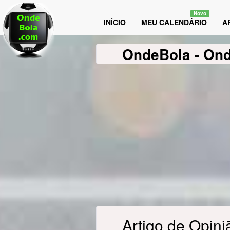
Novo
INÍCIO
MEU CALENDÁRIO
A
OndeBola
- On
Artigo de Opini