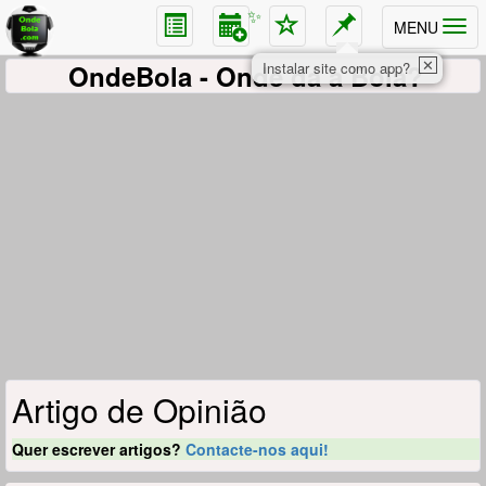
✨
MENU
✕
OndeBola
- Onde dá a Bola?
Instalar site como app?
Artigo de Opinião
Quer escrever artigos?
Contacte-nos aqui!