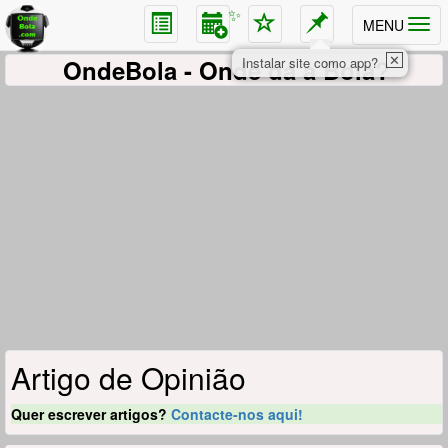
✨
MENU
✕
OndeBola
- Onde dá a Bola?
Instalar site como app?
Artigo de Opinião
Quer escrever artigos?
Contacte-nos aqui!