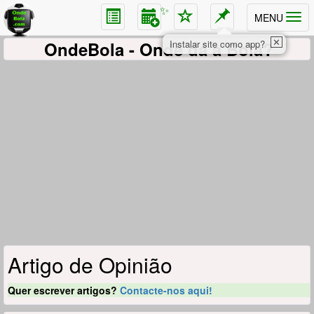
✨
MENU
✕
OndeBola
- Onde dá a Bola?
Instalar site como app?
Artigo de Opinião
Quer escrever artigos?
Contacte-nos aqui!