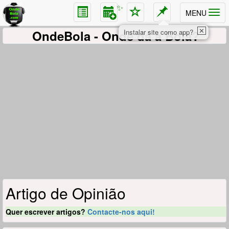
✨
MENU
✕
OndeBola
- Onde dá a Bola?
Instalar site como app?
Artigo de Opinião
Quer escrever artigos?
Contacte-nos aqui!