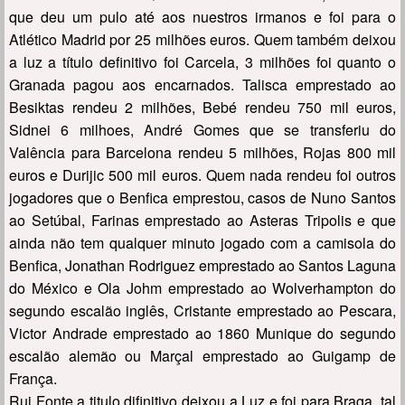
que deu um pulo até aos nuestros irmanos e foi para o
Atlético Madrid por 25 milhões euros. Quem também deixou
a luz a título definitivo foi Carcela, 3 milhões foi quanto o
Granada pagou aos encarnados. Talisca emprestado ao
Besiktas rendeu 2 milhões, Bebé rendeu 750 mil euros,
Sidnei 6 milhoes, André Gomes que se transferiu do
Valência para Barcelona rendeu 5 milhões, Rojas 800 mil
euros e Durijic 500 mil euros. Quem nada rendeu foi outros
jogadores que o Benfica emprestou, casos de Nuno Santos
ao Setúbal, Farinas emprestado ao Asteras Tripolis e que
ainda não tem qualquer minuto jogado com a camisola do
Benfica, Jonathan Rodriguez emprestado ao Santos Laguna
do México e Ola Johm emprestado ao Wolverhampton do
segundo escalão inglês, Cristante emprestado ao Pescara,
Victor Andrade emprestado ao 1860 Munique do segundo
escalão alemão ou Marçal emprestado ao Guigamp de
França.
Rui Fonte a titulo difinitivo deixou a Luz e foi para Braga, tal