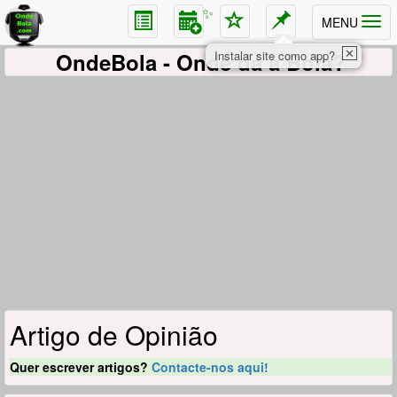
✨
MENU
✕
OndeBola
- Onde dá a Bola?
Instalar site como app?
Artigo de Opinião
Quer escrever artigos?
Contacte-nos aqui!