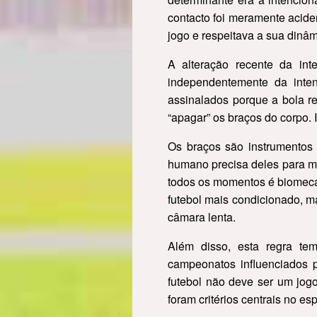
contacto foi meramente aciden
jogo e respeitava a sua dinâm
A alteração recente da in
independentemente da intenç
assinalados porque a bola r
“apagar” os braços do corpo. 
Os braços são instrumentos e
humano precisa deles para ma
todos os momentos é biomecan
futebol mais condicionado, m
câmara lenta.
Além disso, esta regra tem
campeonatos influenciados p
futebol não deve ser um jog
foram critérios centrais no espí