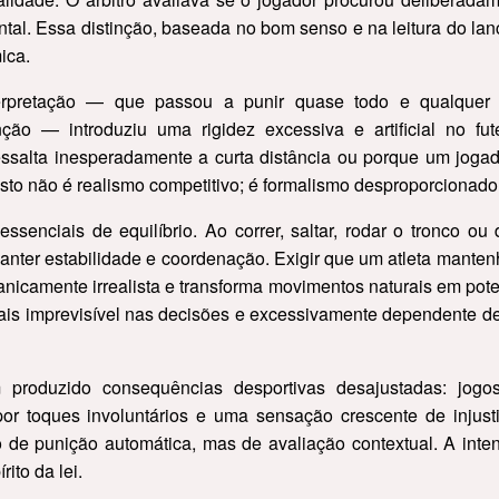
tal. Essa distinção, baseada no bom senso e na leitura do lanc
ica.
terpretação — que passou a punir quase todo e qualquer
ão — introduziu uma rigidez excessiva e artificial no fut
essalta inesperadamente a curta distância ou porque um jog
Isto não é realismo competitivo; é formalismo desproporcionado
ssenciais de equilíbrio. Ao correr, saltar, rodar o tronco ou
nter estabilidade e coordenação. Exigir que um atleta mante
icamente irrealista e transforma movimentos naturais em poten
ais imprevisível nas decisões e excessivamente dependente d
 produzido consequências desportivas desajustadas: jogos 
or toques involuntários e uma sensação crescente de injust
o de punição automática, mas de avaliação contextual. A int
rito da lei.