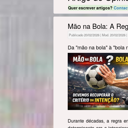
Quer escrever artigos?
Contac
Mão na Bola: A Reg
Publicado 20/02/2026 | Mod. 20/02/2026 |
Da "mão na bola" à "bola n
Durante décadas, a regra era
determinante era a intencion