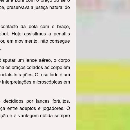
e, preservava a justiça natural do
 contacto da bola com o braço,
ebol. Hoje assistimos a penáltis
ador, em movimento, não consegue
.
 disputar um lance aéreo, o corpo
nha os braços colados ao corpo em
ciais infrações. O resultado é um
e interpretações microscópicas em
decididos por lances fortuitos,
iça entre adeptos e jogadores. O
enção e a vantagem obtida sempre