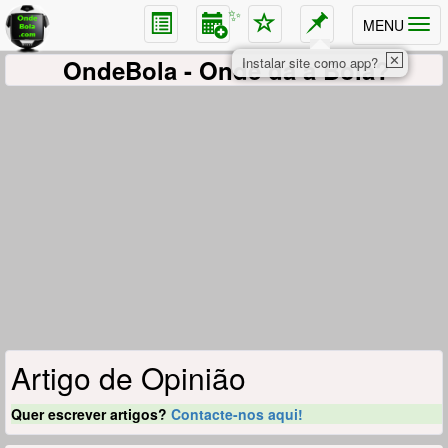
✨
MENU
✕
OndeBola
- Onde dá a Bola?
Instalar site como app?
Artigo de Opinião
Quer escrever artigos?
Contacte-nos aqui!