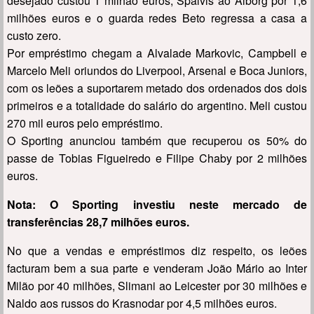
desejado custou 1 milhão euros, Spalvis ao Alborg por 1,6
milhões euros e o guarda redes Beto regressa a casa a
custo zero.
Por empréstimo chegam a Alvalade Markovic, Campbell e
Marcelo Meli oriundos do Liverpool, Arsenal e Boca Juniors,
com os leões a suportarem metado dos ordenados dos dois
primeiros e a totalidade do salário do argentino. Meli custou
270 mil euros pelo empréstimo.
O Sporting anunciou também que recuperou os 50% do
passe de Tobias Figueiredo e Filipe Chaby por 2 milhões
euros.
Nota: O Sporting investiu neste mercado de
transferências 28,7 milhões euros.
No que a vendas e empréstimos diz respeito, os leões
facturam bem a sua parte e venderam João Mário ao Inter
Milão por 40 milhões, Slimani ao Leicester por 30 milhões e
Naldo aos russos do Krasnodar por 4,5 milhões euros.