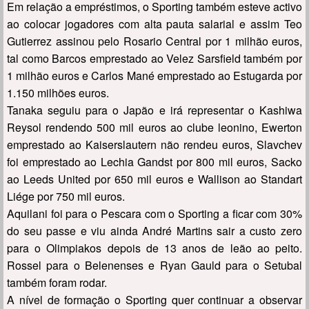
Em relação a empréstimos, o Sporting também esteve activo
ao colocar jogadores com alta pauta salarial e assim Teo
Gutierrez assinou pelo Rosario Central por 1 milhão euros,
tal como Barcos emprestado ao Velez Sarsfield também por
1 milhão euros e Carlos Mané emprestado ao Estugarda por
1.150 milhões euros.
Tanaka seguiu para o Japão e irá representar o Kashiwa
Reysol rendendo 500 mil euros ao clube leonino, Ewerton
emprestado ao Kaiserslautern não rendeu euros, Slavchev
foi emprestado ao Lechia Gandst por 800 mil euros, Sacko
ao Leeds United por 650 mil euros e Wallison ao Standart
Liége por 750 mil euros.
Aquilani foi para o Pescara com o Sporting a ficar com 30%
do seu passe e viu ainda André Martins sair a custo zero
para o Olimpiakos depois de 13 anos de leão ao peito.
Rossel para o Belenenses e Ryan Gauld para o Setubal
também foram rodar.
A nível de formação o Sporting quer continuar a observar