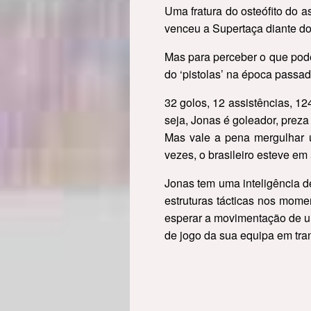
Uma fratura do osteófito do a
venceu a Supertaça diante do
Mas para perceber o que pode
do ‘pistolas’ na época passad
32 golos, 12 assistências, 12
seja, Jonas é goleador, preza 
Mas vale a pena mergulhar 
vezes, o brasileiro esteve e
Jonas tem uma inteligência 
estruturas tácticas nos mome
esperar a movimentação de um
de jogo da sua equipa em tra