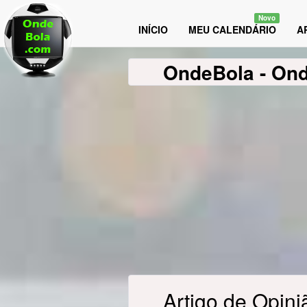
Novo
INÍCIO
MEU CALENDÁRIO
A
OndeBola
- On
Artigo de Opini