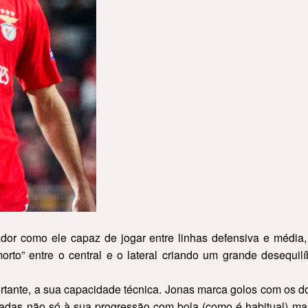
or como ele capaz de jogar entre linhas defensiva e média
to” entre o central e o lateral criando um grande desequilí
rtante, a sua capacidade técnica. Jonas marca golos com os d
ntadas não só à sua progressão com bola (como é habitual) m