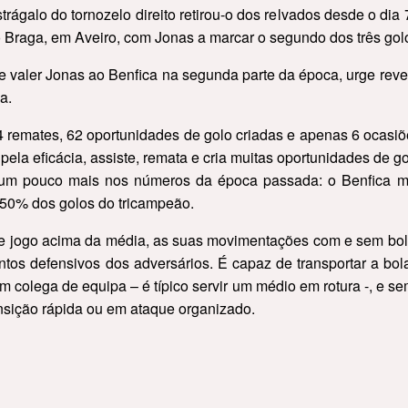
strágalo do tornozelo direito retirou-o dos relvados desde o di
 Braga, em Aveiro, com Jonas a marcar o segundo dos três gol
 valer Jonas ao Benfica na segunda parte da época, urge rever
a.
4 remates, 62 oportunidades de golo criadas e apenas 6 ocasiõ
pela eficácia, assiste, remata e cria muitas oportunidades de go
um pouco mais nos números da época passada: o Benfica m
m 50% dos golos do tricampeão.
de jogo acima da média, as suas movimentações com e sem bo
ntos defensivos dos adversários. É capaz de transportar a bo
 colega de equipa – é típico servir um médio em rotura -, e se
nsição rápida ou em ataque organizado.