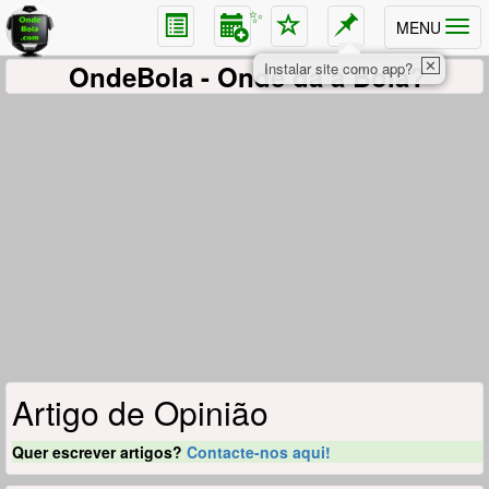
✨
MENU
✕
OndeBola
- Onde dá a Bola?
Instalar site como app?
Artigo de Opinião
Quer escrever artigos?
Contacte-nos aqui!