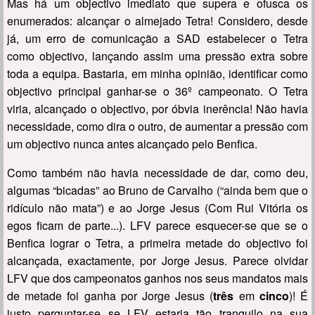
Mas há um objectivo imediato que supera e ofusca os
enumerados: alcançar o almejado Tetra! Considero, desde
já, um erro de comunicação a SAD estabelecer o Tetra
como objectivo, lançando assim uma pressão extra sobre
toda a equipa. Bastaria, em minha opinião, identificar como
objectivo principal ganhar-se o 36º campeonato. O Tetra
viria, alcançado o objectivo, por óbvia inerência! Não havia
necessidade, como dira o outro, de aumentar a pressão com
um objectivo nunca antes alcançado pelo Benfica.
Como também não havia necessidade de dar, como deu,
algumas “bicadas” ao Bruno de Carvalho (“ainda bem que o
ridículo não mata”) e ao Jorge Jesus (Com Rui Vitória os
egos ficam de parte...). LFV parece esquecer-se que se o
Benfica lograr o Tetra, a primeira metade do objectivo foi
alcançada, exactamente, por Jorge Jesus. Parece olvidar
LFV que dos campeonatos ganhos nos seus mandatos mais
de metade foi ganha por Jorge Jesus (
três
em
cinco
)! É
justo perguntar-se se LFV estaria tão tranquilo na sua