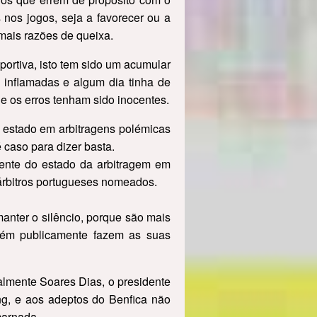
 nos jogos, seja a favorecer ou a
mais razões de queixa.
ortiva, isto tem sido um acumular
 inflamadas e algum dia tinha de
ue os erros tenham sido inocentes.
a estado em arbitragens polémicas
 caso para dizer basta.
ente do estado da arbitragem em
árbitros portugueses nomeados.
nter o silêncio, porque são mais
bém publicamente fazem as suas
lmente Soares Dias, o presidente
ng, e aos adeptos do Benfica não
carnada.