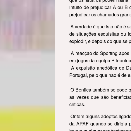
intuito de prejudicar A ou B
prejudicar os chamados gran
A verdade é que isto não é s
de situações esquisitas ou 
explodir, e depois do que se 
A reacção do Sporting após a
em jogos da equipa B leonina 
A expulsão anedótica de Da
Portugal, pelo que não é de 
O Benfica também se pode qu
as vezes que são benefici
críticas.
Ontem alguns adeptos ligado
da APAF quando se dirigia p
houve qualquer conhecimento 