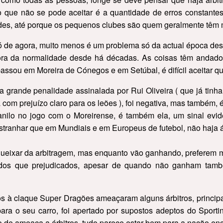
 o que não se pode aceitar é a quantidade de erros constantes
des, até porque os pequenos clubes são quem geralmente têm 
ó de agora, muito menos é um problema só da actual época desp
fora da normalidade desde há décadas. As coisas têm andado
passou em Moreira de Cónegos e em Setúbal, é difícil aceitar q
 grande penalidade assinalada por Rui Oliveira ( que já tinh
com prejuízo claro para os leões ), foi negativa, mas também, é
nilo no jogo com o Moreirense, é também ela, um sinal evid
estranhar que em Mundiais e em Europeus de futebol, não haja 
eixar da arbitragem, mas enquanto vão ganhando, preferem ma
ados que prejudicados, apesar de quando não ganham tam
s à claque Super Dragões ameaçaram alguns árbitros, principa
ara o seu carro, foi apertado por supostos adeptos do Sporti
de ameaça a árbitros, tudo parece estar bem para a nação en