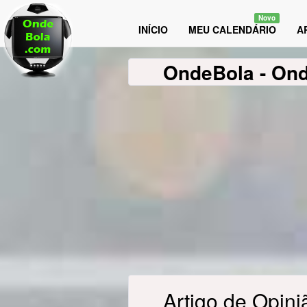
Novo
INÍCIO
MEU CALENDÁRIO
A
OndeBola
- On
Artigo de Opini