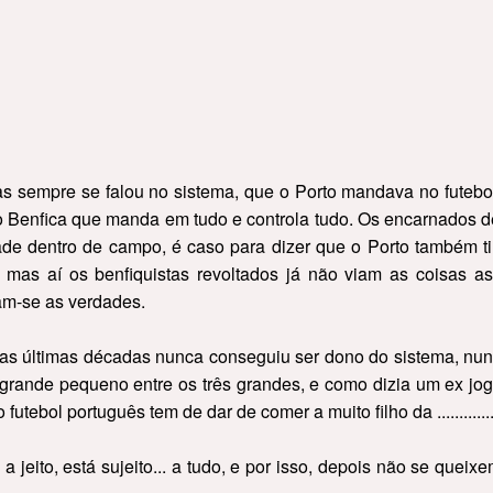
s sempre se falou no sistema, que o Porto mandava no futebol
é o Benfica que manda em tudo e controla tudo. Os encarnados
ade dentro de campo, é caso para dizer que o Porto também t
 mas aí os benfiquistas revoltados já não viam as coisas as
m-se as verdades.
as últimas décadas nunca conseguiu ser dono do sistema, nunca
grande pequeno entre os três grandes, e como dizia um ex jog
futebol português tem de dar de comer a muito filho da .............
 jeito, está sujeito... a tudo, e por isso, depois não se queix