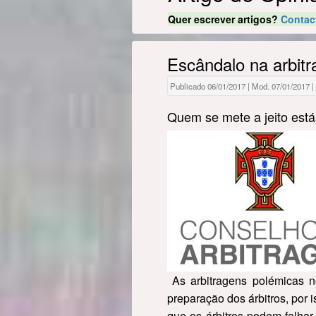
Quer escrever artigos?
Contac
Escândalo na arbit
Publicado 06/01/2017 | Mod. 07/01/2017 | P
Quem se mete a jeito está s
As arbitragens polémicas n
preparação dos árbitros, por 
que os árbitros podem falha