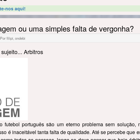
te-nos aqui!
ragem ou uma simples falta de vergonha?
or filipi, ondebi
ujeito... Arbitros
o futebol português são um eterno problema sem solução, n
isso é inaceitável tanta falta de qualidade. Até se percebe que
r como todas as pessoas, longe se deve pensar que haja árbit