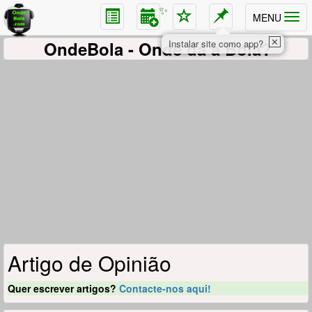
✨
MENU
✕
OndeBola
- Onde dá a Bola?
Instalar site como app?
Artigo de Opinião
Quer escrever artigos?
Contacte-nos aqui!