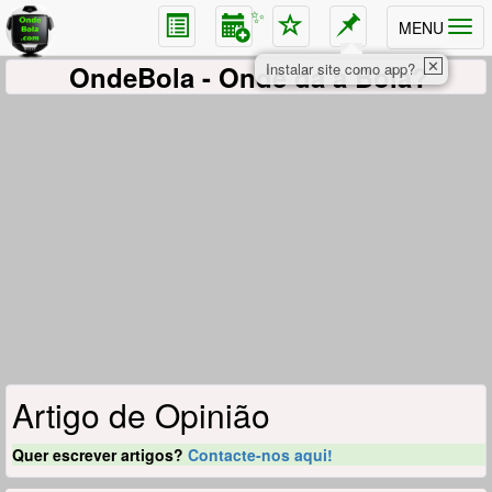
✨
MENU
✕
OndeBola
- Onde dá a Bola?
Instalar site como app?
Artigo de Opinião
Quer escrever artigos?
Contacte-nos aqui!